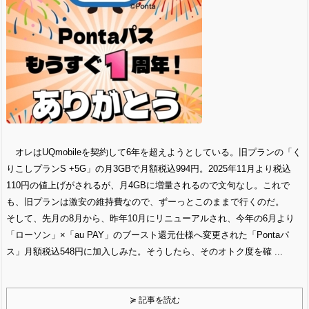
オレはUQmobileを契約して6年を超えようとしている。旧プランの「く
りこしプランS +5G」の月3GBで月額税込994円。2025年11月より税込
110円の値上げがされるが、月4GBに増量されるので文句なし。これで
も、旧プランは激安の維持費なので、ずーっとこのままで行くのだ。
そして、先月の8月から、昨年10月にリニューアルされ、今年の6月より
「ローソン」×「au PAY」のブースト還元仕様へ変更された「Pontaパ
ス」月額税込548円に加入しみた。そうしたら、そのオトク度を確 ...
≽ 記事を読む