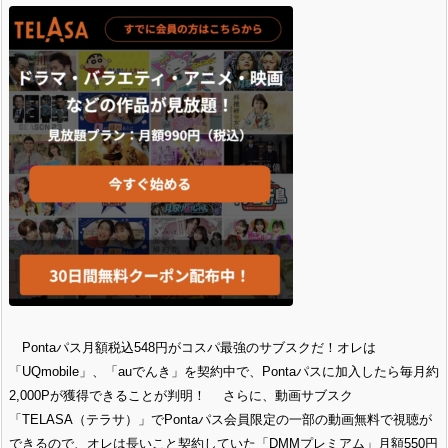
Pontaパス月額税込548円がコスパ最強のサブスクだ！オレは
「UQmobile」、「auでんき」を契約中で、Pontaパスに加入したら毎月約
2,000Pが獲得できることが判明！ さらに、動画サブスク
「TELASA（テラサ）」でPontaパス会員限定の一部の動画無料で視聴が
できるので、オレは長いこと契約していた「DMMプレミアム」月額550円