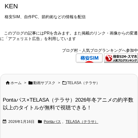
KEN
格安SIM、自作PC、節約術などの情報を配信
このブログの記事にはPRを含みます。また掲載のリンク・画像からの変遷
に「アフェリエト広告」を利用しています
ブログ村・人気ブログランキングへ参加中



ホーム
>
動画サブスク
>
TELASA（テラサ）
Pontaパス×TELASA（テラサ）2026年冬アニメの約半数
以上のタイトルが無料で視聴できる！


2026年1月16日
Pontaパス
,
TELASA（テラサ）