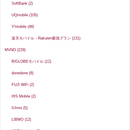
SoftBank
(2)
UQmobile
(105)
Y!mobile
(48)
楽天モバイル・Rakuten最強プラン
(131)
MVNO
(229)
BIGLOBEモバイル
(12)
donedone
(8)
FUJI WiFi
(2)
HIS Mobile
(2)
IIJmio
(5)
LIBMO
(12)