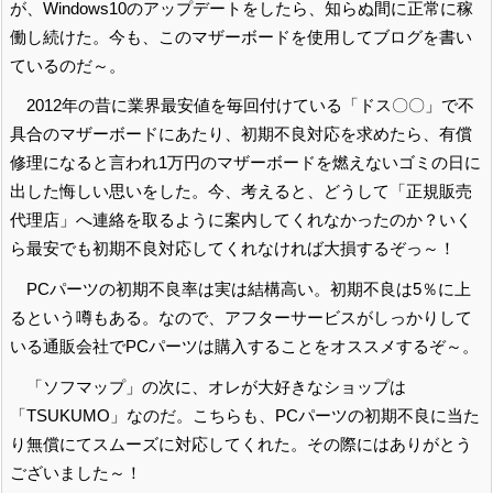
が、Windows10のアップデートをしたら、知らぬ間に正常に稼
働し続けた。今も、このマザーボードを使用してブログを書い
ているのだ～。
2012年の昔に業界最安値を毎回付けている「ドス〇〇」で不
具合のマザーボードにあたり、初期不良対応を求めたら、有償
修理になると言われ1万円のマザーボードを燃えないゴミの日に
出した悔しい思いをした。今、考えると、どうして「正規販売
代理店」へ連絡を取るように案内してくれなかったのか？いく
ら最安でも初期不良対応してくれなければ大損するぞっ～！
PCパーツの初期不良率は実は結構高い。初期不良は5％に上
るという噂もある。なので、アフターサービスがしっかりして
いる通販会社でPCパーツは購入することをオススメするぞ～。
「ソフマップ」の次に、オレが大好きなショップは
「TSUKUMO」なのだ。こちらも、PCパーツの初期不良に当た
り無償にてスムーズに対応してくれた。その際にはありがとう
ございました～！