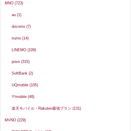
MNO
(723)
au
(1)
docomo
(7)
irumo
(14)
LINEMO
(109)
povo
(315)
SoftBank
(2)
UQmobile
(105)
Y!mobile
(48)
楽天モバイル・Rakuten最強プラン
(131)
MVNO
(229)