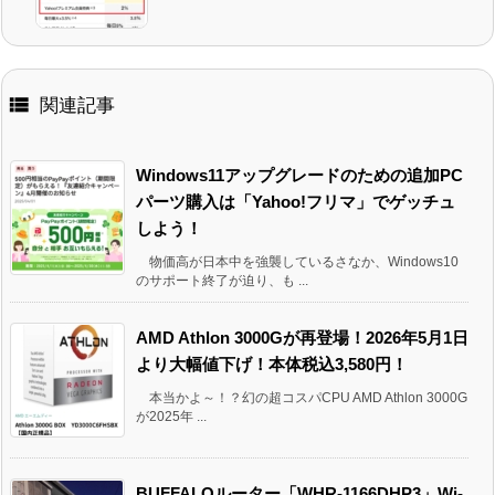

関連記事
Windows11アップグレードのための追加PC
パーツ購入は「Yahoo!フリマ」でゲッチュ
しよう！
物価高が日本中を強襲しているさなか、Windows10
のサポート終了が迫り、も ...
AMD Athlon 3000Gが再登場！2026年5月1日
より大幅値下げ！本体税込3,580円！
本当かよ～！？幻の超コスパCPU AMD Athlon 3000G
が2025年 ...
BUFFALOルーター「WHR-1166DHP3」Wi-