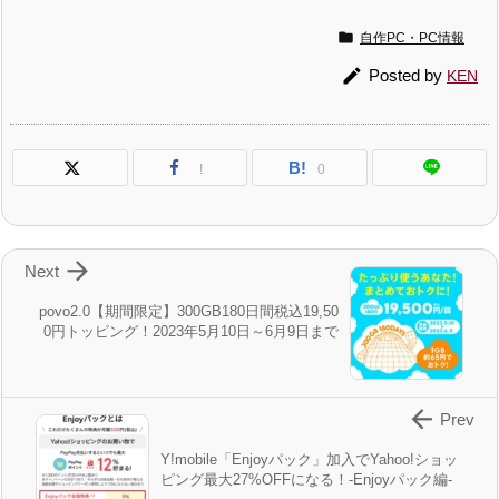

自作PC・PC情報

Posted by
KEN
B!
!
0

Next
povo2.0【期間限定】300GB180日間税込19,50
0円トッピング！2023年5月10日～6月9日まで

Prev
Y!mobile「Enjoyパック」加入でYahoo!ショッ
ピング最大27%OFFになる！-Enjoyパック編-