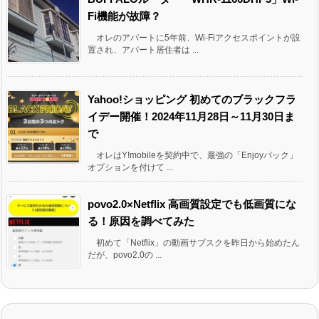
Fi機能が故障？
オレのアパートに5年前、Wi-Fiアクセスポイントが設
置され、アパート居住者は ...
Yahoo!ショッピング 初めてのブラックフラ
イデー開催！2024年11月28日～11月30日ま
で
オレはY!mobileを契約中で、最強の「Enjoyパック」
オプションを付けて ...
povo2.0×Netflix 高画質設定でも低画質にな
る！原因を調べてみた
初めて「Netflix」の動画サブスクを昨日から始めたん
だが、povo2.0の ...