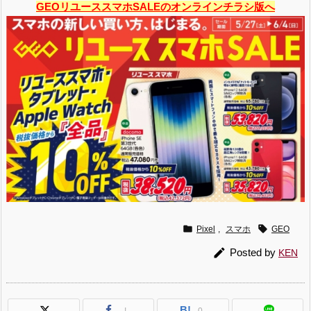
GEOリユーススマホSALEのオンラインチラシ版へ


Pixel
,
スマホ
GEO

Posted by
KEN
B!