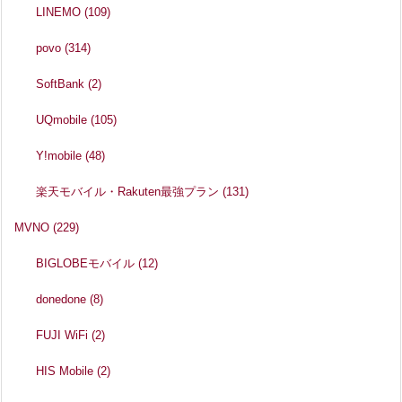
LINEMO
(109)
povo
(314)
SoftBank
(2)
UQmobile
(105)
Y!mobile
(48)
楽天モバイル・Rakuten最強プラン
(131)
MVNO
(229)
BIGLOBEモバイル
(12)
donedone
(8)
FUJI WiFi
(2)
HIS Mobile
(2)