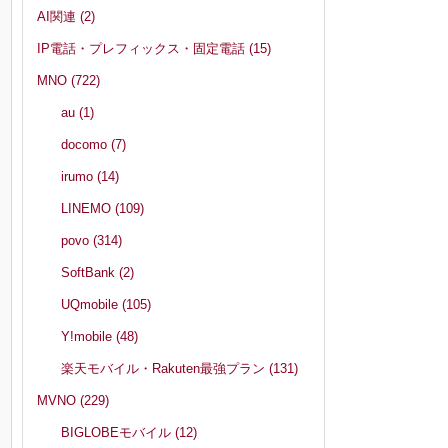
AI関連
(2)
IP電話・プレフィックス・固定電話
(15)
利
MNO
(722)
au
(1)
docomo
(7)
irumo
(14)
LINEMO
(109)
povo
(314)
SoftBank
(2)
UQmobile
(105)
Y!mobile
(48)
楽天モバイル・Rakuten最強プラン
(131)
MVNO
(229)
BIGLOBEモバイル
(12)