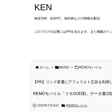
KEN
格安SIM、自作PC、節約術などの情報を配信
このブログの記事にはPRを含みます。また掲載のリ



ホーム
>
MVNO
>
REMOモバイル
【PR】リンク変遷にアフェリエト広告を利用
REMOモバイル「リモGOD割」データ量2倍


2023年7月16日
REMOモバイル