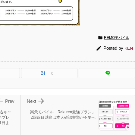

REMOモバイル

Posted by
KEN
B!
0


Prev
Next
申込キャ
楽天モバイル「Rakuten最強プラン」
当プレ
2回線目以降は本人確認書類が不要へ
31日ま