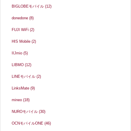
BIGLOBEモバイル
(12)
donedone
(8)
FUJI WiFi
(2)
HIS Mobile
(2)
IIJmio
(5)
LIBMO
(12)
LINEモバイル
(2)
LinksMate
(9)
mineo
(18)
NUROモバイル
(30)
OCNモバイルONE
(46)