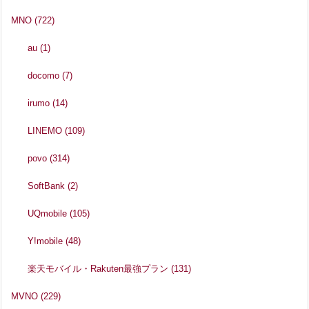
MNO
(722)
au
(1)
docomo
(7)
irumo
(14)
LINEMO
(109)
povo
(314)
SoftBank
(2)
UQmobile
(105)
Y!mobile
(48)
楽天モバイル・Rakuten最強プラン
(131)
MVNO
(229)