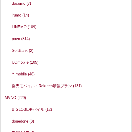
docomo
(7)
irumo
(14)
LINEMO
(109)
povo
(314)
SoftBank
(2)
UQmobile
(105)
Y!mobile
(48)
楽天モバイル・Rakuten最強プラン
(131)
MVNO
(229)
BIGLOBEモバイル
(12)
donedone
(8)