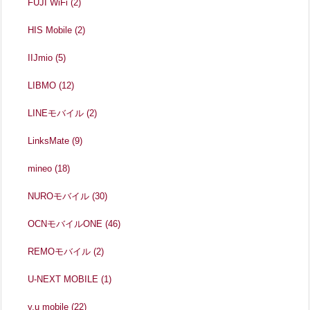
FUJI WiFi
(2)
HIS Mobile
(2)
IIJmio
(5)
LIBMO
(12)
LINEモバイル
(2)
LinksMate
(9)
mineo
(18)
NUROモバイル
(30)
OCNモバイルONE
(46)
REMOモバイル
(2)
U-NEXT MOBILE
(1)
y.u mobile
(22)