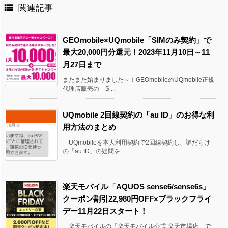

関連記事
GEOmobile×UQmobile「SIMのみ契約」で
最大20,000円分還元！2023年11月10日～11
月27日まで
またまた始まりました～！GEOmobileのUQmobile正規
代理店販売の「S ...
UQmobile 2回線契約の「au ID」のお得な利
用方法のまとめ
UQmobileを本人利用契約で2回線契約し、謎だらけ
の「au ID」の疑問を ...
楽天モバイル「AQUOS sense6/sense6s」
クーポン割引22,980円OFF×ブラックフライ
デー11月22日スタート！
楽天モバイルの「楽天モバイル公式 楽天市場店」で