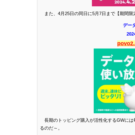
また、4月25日の同日に5月7日まで【期間
データ
20
povo
長期のトッピング購入が活性化するGWには
るのだ～。