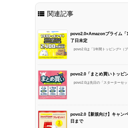

関連記事
povo2.0×Amazonプライ
了日未定
povo2.0は「1年間トッピング+（プラ
povo2.0「まとめ買いトッピ
povo2.0は先日の「スターターセッ
povo2.0【新規向け】キャン
日まで