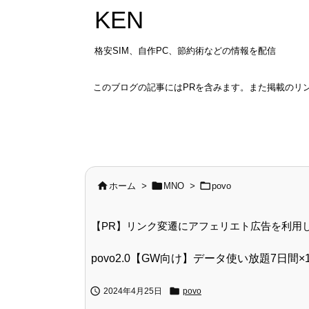
KEN
格安SIM、自作PC、節約術などの情報を配信
このブログの記事にはPRを含みます。また掲載のリ



ホーム
>
MNO
>
povo
【PR】リンク変遷にアフェリエト広告を利用
povo2.0【GW向け】データ使い放題7日間×1


2024年4月25日
povo