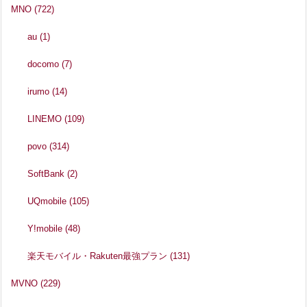
MNO
(722)
au
(1)
docomo
(7)
irumo
(14)
LINEMO
(109)
povo
(314)
SoftBank
(2)
UQmobile
(105)
Y!mobile
(48)
楽天モバイル・Rakuten最強プラン
(131)
MVNO
(229)