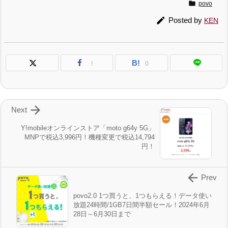

povo

Posted by
KEN
B!
!
0

Next
Y!mobileオンラインストア「moto g64y 5G」
MNPで税込3,996円！機種変更で税込14,794
円！

Prev
povo2.0 1つ買うと、1つもらえる！データ使い
放題24時間/1GB7日間半額セール！2024年6月
28日～6月30日まで