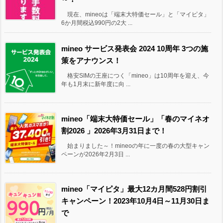
現在、mineoは「端末大特価セール」と「マイピタ」
6か月間税込990円の2大 ...
mineo サービス発表会 2024 10周年 3つの施
策をアナウンス！
格安SIMの王座につく「mineo」は10周年を迎え、今
年も1月末に新年度に向 ...
mineo「端末大特価セール」「春のマイネオ
割2026 」2026年3月31日まで！
始まりました～！mineoの年に一度の春の大型キャン
ペーンが2026年2月3日 ...
mineo「マイピタ」最大12カ月間528円割引
キャンペーン！2023年10月4日～11月30日ま
で