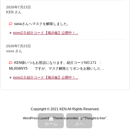
2026年7月23日
KEN さん
sasaさんへマスクを解除しました。
povo2.0 紹介コード【掲示板】公開中！...
2026年7月23日
sasa さん
KEN様いつもお世話になります。紹介コードNO.171 :
ML0G9NY5 ですが、マスク解除とリボンをお願いした ...
povo2.0 紹介コード【掲示板】公開中！...
Copyright ©
2021
KEN
All Rights Reserved.


WordPress Luxeritas Theme is provided by "
Thought is free
".
上へ
ホーム