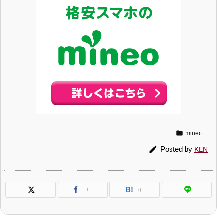

mineo

Posted by
KEN
B!
!
0