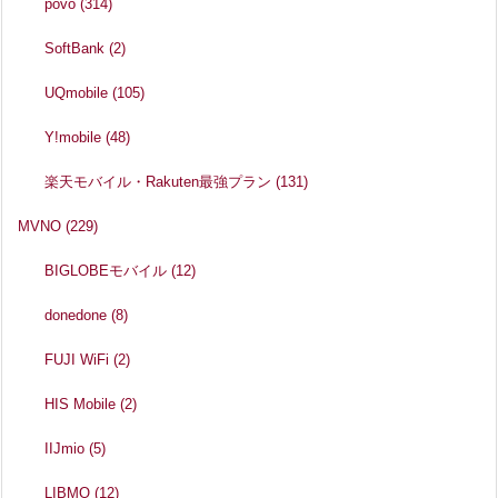
povo
(314)
SoftBank
(2)
UQmobile
(105)
Y!mobile
(48)
楽天モバイル・Rakuten最強プラン
(131)
MVNO
(229)
BIGLOBEモバイル
(12)
donedone
(8)
FUJI WiFi
(2)
HIS Mobile
(2)
IIJmio
(5)
LIBMO
(12)