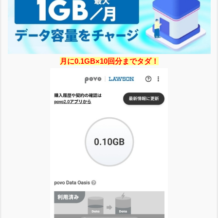
月に0.1GB×10回分までタダ！