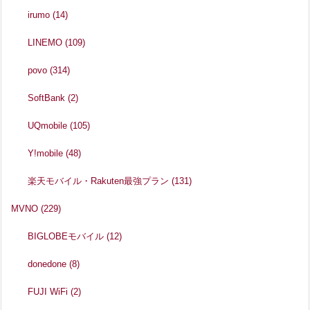
irumo
(14)
LINEMO
(109)
povo
(314)
SoftBank
(2)
UQmobile
(105)
Y!mobile
(48)
楽天モバイル・Rakuten最強プラン
(131)
MVNO
(229)
BIGLOBEモバイル
(12)
donedone
(8)
FUJI WiFi
(2)