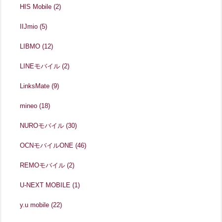
HIS Mobile
(2)
IIJmio
(5)
LIBMO
(12)
LINEモバイル
(2)
LinksMate
(9)
mineo
(18)
NUROモバイル
(30)
OCNモバイルONE
(46)
REMOモバイル
(2)
U-NEXT MOBILE
(1)
y.u mobile
(22)