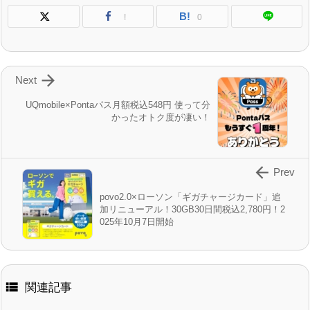
B!
!
0

Next
UQmobile×Pontaパス月額税込548円 使って分
かったオトク度が凄い！

Prev
povo2.0×ローソン「ギガチャージカード」追
加リニューアル！30GB30日間税込2,780円！2
025年10月7日開始

関連記事