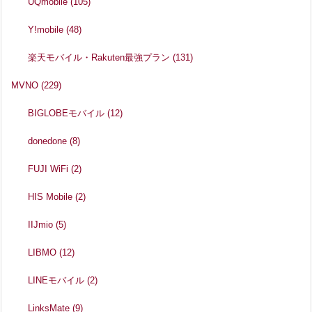
UQmobile
(105)
Y!mobile
(48)
楽天モバイル・Rakuten最強プラン
(131)
MVNO
(229)
BIGLOBEモバイル
(12)
donedone
(8)
FUJI WiFi
(2)
HIS Mobile
(2)
IIJmio
(5)
LIBMO
(12)
LINEモバイル
(2)
LinksMate
(9)