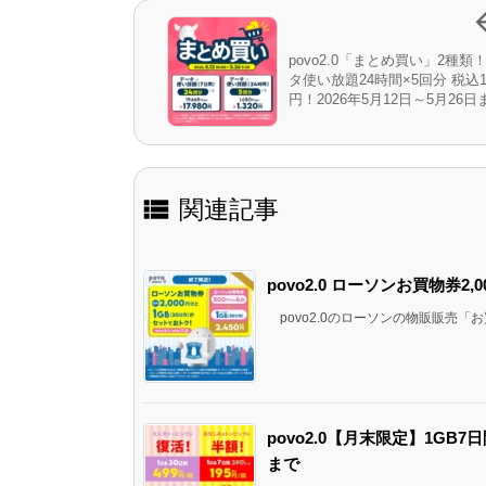
povo2.0「まとめ買い」2種類
タ使い放題24時間×5回分 税込1,
円！2026年5月12日～5月26日

関連記事
povo2.0 ローソンお買物券2,
povo2.0のローソンの物販販売「お買物
povo2.0【月末限定】1GB7日
まで