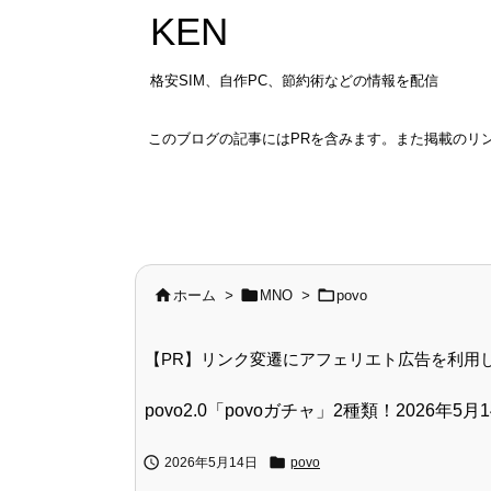
KEN
格安SIM、自作PC、節約術などの情報を配信
このブログの記事にはPRを含みます。また掲載のリ



ホーム
>
MNO
>
povo
【PR】リンク変遷にアフェリエト広告を利用
povo2.0「povoガチャ」2種類！2026年5


2026年5月14日
povo