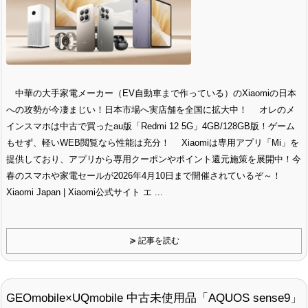
中華の大手家電メーカー（EV自動車まで作っている）のXiaomiの日本
への攻勢が今凄まじい！日本市場へ実店舗を全国に拡大中！ オレのメ
インスマホは中古で買ったau版「Redmi 12 5G」4GB/128GB版！ゲーム
もせず、軽いWEB閲覧なら性能は充分！ Xiaomiは専用アプリ「Mi」を
提供しており、アプリから専用クーポンやポイント還元施策を展開中！今
春のスマホや家電セールが2026年4月10日まで開催されているぞ～！
Xiaomi Japan | Xiaomi公式サイト エ ...
≽ 記事を読む
GEOmobile×UQmobile 中古未使用品「AQUOS sense9」