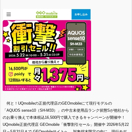
何と！UQmobileの正規代理店のGEOmobileにて現行モデルの
「AQUOS sense10（SH-M33）」の中古未使用品ランク状態Sが他社から
のお乗り換えで本体税込16,500円で購入できるキャンペーンが開催中！
UQmobile正規代理店 GEOmobile「衝撃割引セール」開催中 2026年5月22
日～5月31日まで GEOmobileサイトへ 対象端末限定の中に、現行モデ