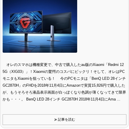
オレのスマホは機種変更で、中古で購入したau版のXiaomi「Redmi 12
5G（XIG03）」！Xiaomiの驚愕のコスパにビックリ！そして、オレはPC
モニタもXiaomiを狙っている！ 今のPCモニタは「BenQ LED 28インチ
GC2870H」のFHDを2018年11月4日にAmazonで実質15,826円で購入した
が、もうそろそろ液晶表示画面が白っぽくなり色調が薄くなってきて限界
かも・・・。 BenQ LED 28インチ GC2870H 2018年11月4日にAma ...
≽ 記事を読む