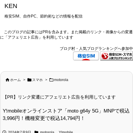
KEN
格安SIM、自作PC、節約術などの情報を配信
このブログの記事にはPRを含みます。また掲載のリンク・画像からの変遷
に「アフェリエト広告」を利用しています
ブログ村・人気ブログランキングへ参加中



ホーム
>
スマホ
>
motorola
【PR】リンク変遷にアフェリエト広告を利用しています
Y!mobileオンラインストア「moto g64y 5G」MNPで税込
3,996円！機種変更で税込14,794円！


2024年7月9日
motorola
,
Y!mobile