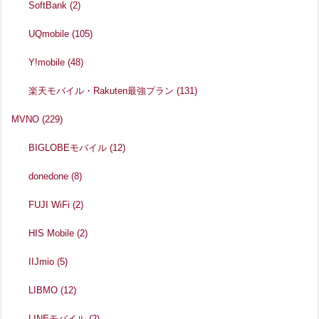
SoftBank
(2)
UQmobile
(105)
Y!mobile
(48)
楽天モバイル・Rakuten最強プラン
(131)
MVNO
(229)
BIGLOBEモバイル
(12)
donedone
(8)
FUJI WiFi
(2)
HIS Mobile
(2)
IIJmio
(5)
LIBMO
(12)
LINEモバイル
(2)