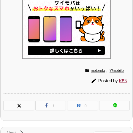

motorola
,
Y!mobile

Posted by
KEN
B!
!
0
Next