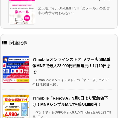
楽天モバイルUN-LIMIT VII「楽メール」の受信
中の表示が終わらない！

関連記事
Y!mobile オンラインストア ヤフー店 SIM単
体MNPで最大23,000円相当還元！1月10日ま
で
Y!mobileのオンラインストアの「ヤフー店」で2022
年12月20日～20 ...
Y!mobile「Reno9 A」9月8日より緊急値下
げ！MNPシンプルM/Lで税込4,980円！
何と！早くもOPPO Reno9 AのY!mobile版が2023年9
月8日よ ...