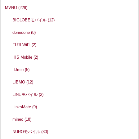
MVNO
(229)
BIGLOBEモバイル
(12)
donedone
(8)
FUJI WiFi
(2)
HIS Mobile
(2)
IIJmio
(5)
LIBMO
(12)
LINEモバイル
(2)
LinksMate
(9)
mineo
(18)
NUROモバイル
(30)