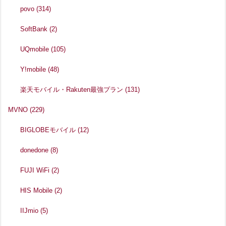
povo
(314)
SoftBank
(2)
UQmobile
(105)
Y!mobile
(48)
楽天モバイル・Rakuten最強プラン
(131)
MVNO
(229)
BIGLOBEモバイル
(12)
donedone
(8)
FUJI WiFi
(2)
HIS Mobile
(2)
IIJmio
(5)