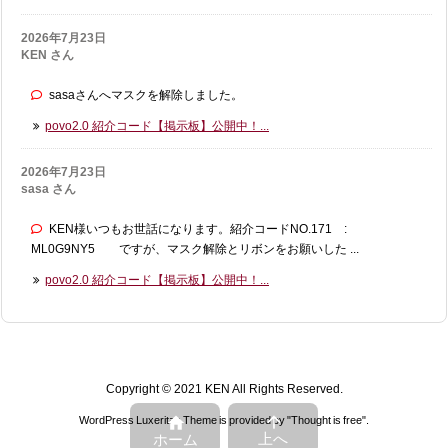
2026年7月23日
KEN さん
sasaさんへマスクを解除しました。
povo2.0 紹介コード【掲示板】公開中！...
2026年7月23日
sasa さん
KEN様いつもお世話になります。紹介コードNO.171 :
ML0G9NY5 ですが、マスク解除とリボンをお願いした ...
povo2.0 紹介コード【掲示板】公開中！...
Copyright ©
2021
KEN
All Rights Reserved.


WordPress Luxeritas Theme is provided by "
Thought is free
".
上へ
ホーム