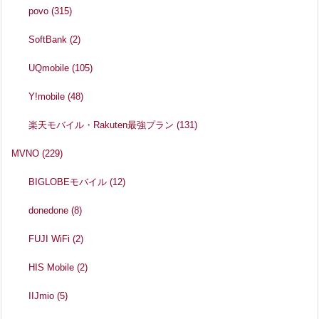
povo
(315)
SoftBank
(2)
UQmobile
(105)
Y!mobile
(48)
楽天モバイル・Rakuten最強プラン
(131)
MVNO
(229)
BIGLOBEモバイル
(12)
donedone
(8)
FUJI WiFi
(2)
HIS Mobile
(2)
IIJmio
(5)