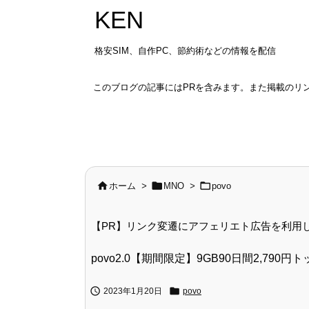
KEN
格安SIM、自作PC、節約術などの情報を配信
このブログの記事にはPRを含みます。また掲載のリ



ホーム
>
MNO
>
povo
【PR】リンク変遷にアフェリエト広告を利用
povo2.0【期間限定】9GB90日間2,790円


2023年1月20日
povo