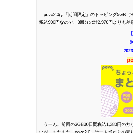
povo2.0は「期間限定」のトッピング9GB（
税込990円なので、3回分の計2,970円よりも差
【
9
20
p
うーん。前回の3GB90日間税込1,280
いが、まだまだ「povo2.0」は一人当たり