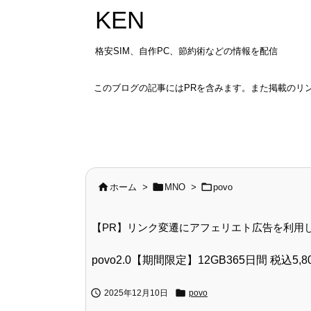
KEN
格安SIM、自作PC、節約術などの情報を配信
このブログの記事にはPRを含みます。また掲載のリ



ホーム
>
MNO
>
povo
【PR】リンク変遷にアフェリエト広告を利用
povo2.0【期間限定】12GB365日間 税込5,


2025年12月10日
povo