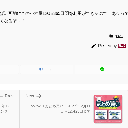
計画的にこの小容量12GB365日間を利用ができるので、あせっ
くなるぞ～！

povo

Posted by
KEN
B!
0


Prev
Next
5年12
povo2.0 まとめ買い！2025年12月11
エンタ
日～12月25日まで