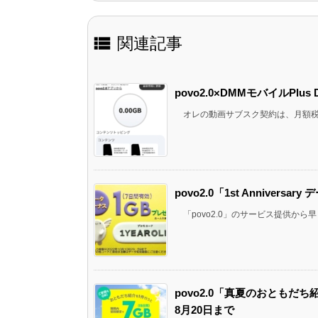

関連記事
povo2.0×DMMモバイルPl
オレの動画サブスク契約は、月額税込5
povo2.0「1st Annive
「povo2.0」のサービス提供から早く
povo2.0「真夏のおともだち
8月20日まで