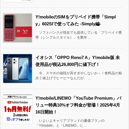
Y!mobileのSIMをプリペイド携帯「Simpl
y」602SIで使ってみた -Simply編-
ソフトバンクが現在でも提供している「プリペイド携
帯（シンプルスタイル）」を数年 ...
イオシス「OPPO Reno7 A」Y!mobile版 未
使用品が税込26,800円に値下げ！
今、スマホの値段が高すぎやしないか～！食料品の相
次ぐ値上げでヒーヒーなんだが、 ...
Y!mobile/LINEMO「YouTube Premium」バ
リュー特典10%オフ料金が登場！2025年4月
16日開始！
いよいよキャリアブランドの廉価プランの
「Y!mobile」と「LINEMO」に ...