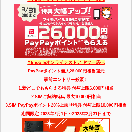
Y!mobileオンラインストア ヤフー店へ
PayPayポイント最大26,000円相当還元
事前エントリー必須！
1.新どこでももらえる特典 付与上限6,000円相当
2.SIMご契約特典 最大10,000円相当
3.SIM PayPayポイント20%上乗せ特典 付与上限10,000円相当
期間限定:2023年2月1日～2023年3月31日まで