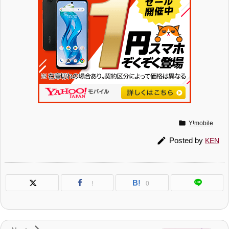

Y!mobile

Posted by
KEN
B!
!
0