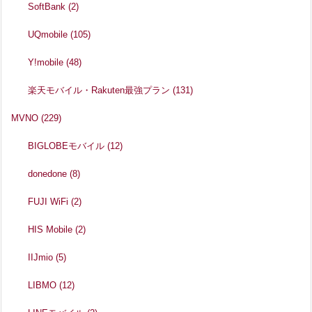
SoftBank
(2)
UQmobile
(105)
Y!mobile
(48)
楽天モバイル・Rakuten最強プラン
(131)
MVNO
(229)
BIGLOBEモバイル
(12)
donedone
(8)
FUJI WiFi
(2)
HIS Mobile
(2)
IIJmio
(5)
LIBMO
(12)