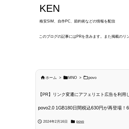
KEN
格安SIM、自作PC、節約術などの情報を配信
このブログの記事にはPRを含みます。また掲載のリ



ホーム
>
MNO
>
povo
【PR】リンク変遷にアフェリエト広告を利用
povo2.0 1GB180日間税込630円が再登場


2024年2月16日
povo