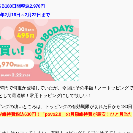
GB180日間税込2,970円
24年2月16日～2月22日まで
,260円で何度か登場していたが、今回はその半額！ノートッピング
ングとして最適解！常用トッピングにして欲しい！
ッピングの凄いところは、トッピングの有効期限が切れた日から180日
が維持費税込630円！「povo2.0」の月額維持費が最安！ひと月当た
し穴にオレはハマってしまい。有料トッピングをドブに捨ててしまった