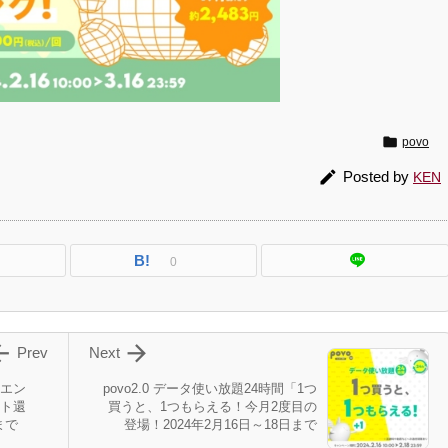

povo

Posted by
KEN
B!
0


Prev
Next
エン
povo2.0 データ使い放題24時間「1つ
ント還
買うと、1つもらえる！今月2度目の
まで
登場！2024年2月16日～18日まで