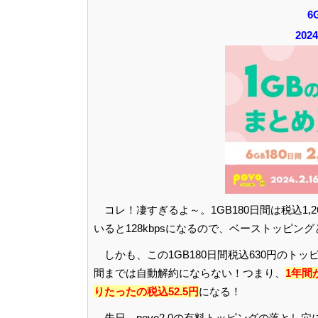
6
20
コレ！凄すぎるよ～。1GB180日間は税込1
いると128kbpsになるので、ベーストッピ
しかも、この1GB180日間税込630円のト
間までは自動解約にならない！つまり、
1年間
りたったの税込52.5円
になる！
先日、povo2.0の有料トッピングの落と