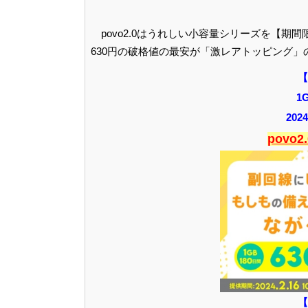
povo2.0はうれしい小容量シリーズを【期間
630円の破格値の最安が「激レアトッピング」
【
1
20
povo
【