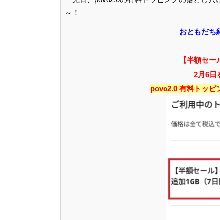
～！
おともだち
【半額セー
2月6
povo2.0 有料