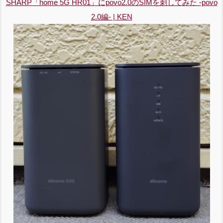
SHARP「home 5G HR01」にpovo2.0のSIMを刺してみた -povo
2.0編- | KEN