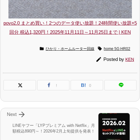
povo2.0 まとめ買い！2つのデータ使い放題！24時間使い放題×5
回分 税込1,320円！2025年11月11日～11月25日まで | KEN


ひかり・ホームルーター回線
home 5G HR02

Posted by
KEN
B!
!
0

Next
LINEヤフー「LYPプレミアム with Netflix」月
額税込890円～！2026年2月上旬提供を発表！