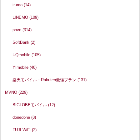
irumo
(14)
LINEMO
(109)
povo
(314)
SoftBank
(2)
UQmobile
(105)
Y!mobile
(48)
楽天モバイル・Rakuten最強プラン
(131)
MVNO
(229)
BIGLOBEモバイル
(12)
donedone
(8)
FUJI WiFi
(2)