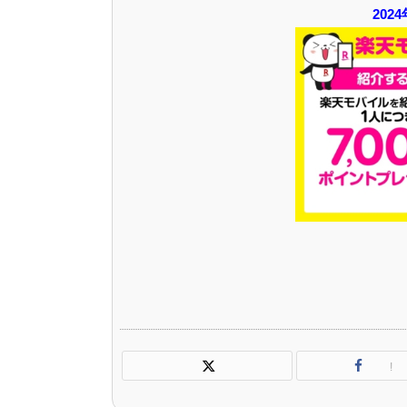
202
!