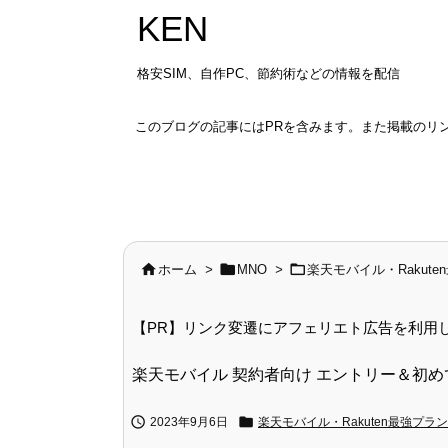
KEN
格安SIM、自作PC、節約術などの情報を配信
このブログの記事にはPRを含みます。また掲載のリ



ホーム
>
MNO
>
楽天モバイル・Rakute
【PR】リンク変遷にアフェリエト広告を利用
楽天モバイル 契約者向け エントリー＆初め


2023年9月6日
楽天モバイル・Rakuten最強プラン