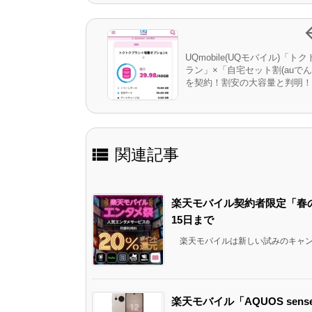
UQmobile(UQモバイル)「ト
ラン」×「自宅セット割(auでん
を契約！割安の大容量と判明！

関連記事
楽天モバイル契約者限定「春の
15日まで
楽天モバイルは新しい試みのキャンペ
楽天モバイル「AQUOS sense