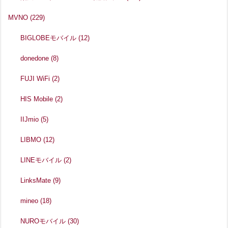
MVNO
(229)
BIGLOBEモバイル
(12)
donedone
(8)
FUJI WiFi
(2)
HIS Mobile
(2)
IIJmio
(5)
LIBMO
(12)
LINEモバイル
(2)
LinksMate
(9)
mineo
(18)
NUROモバイル
(30)