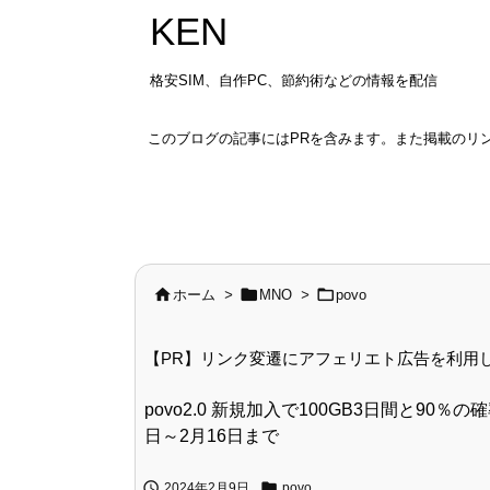
KEN
格安SIM、自作PC、節約術などの情報を配信
このブログの記事にはPRを含みます。また掲載のリ



ホーム
>
MNO
>
povo
【PR】リンク変遷にアフェリエト広告を利用
povo2.0 新規加入で100GB3日間と90％
日～2月16日まで


2024年2月9日
povo