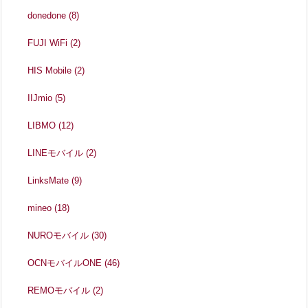
donedone
(8)
FUJI WiFi
(2)
HIS Mobile
(2)
IIJmio
(5)
LIBMO
(12)
LINEモバイル
(2)
LinksMate
(9)
mineo
(18)
NUROモバイル
(30)
OCNモバイルONE
(46)
REMOモバイル
(2)