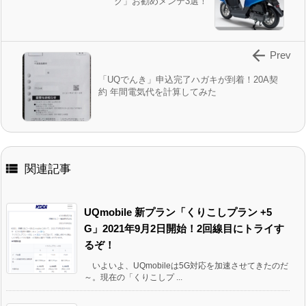
ク」お勧めメンテ3選！

Prev
「UQでんき」申込完了ハガキが到着！20A契
約 年間電気代を計算してみた

関連記事
UQmobile 新プラン「くりこしプラン +5
G」2021年9月2日開始！2回線目にトライす
るぞ！
いよいよ、UQmobileは5G対応を加速させてきたのだ
～。現在の「くりこしプ ...