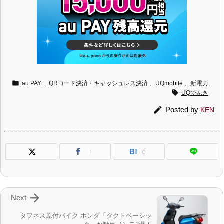

au PAY
,
QRコード決済・キャッシュレス決済
,
UQmobile
,
新電力

UQでんき

Posted by
KEN
B!
!
0

Next
タフネス原付バイク ホンダ「タクトベーシッ