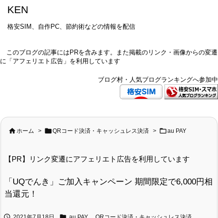
KEN
格安SIM、自作PC、節約術などの情報を配信
このブログの記事にはPRを含みます。また掲載のリンク・画像からの変遷
に「アフェリエト広告」を利用しています
ブログ村・人気ブログランキングへ参加中



ホーム
>
QRコード決済・キャッシュレス決済
>
au PAY
【PR】リンク変遷にアフェリエト広告を利用しています
「UQでんき」ご加入キャンペーン 期間限定で6,000円相
当還元！


2021年7月18日
au PAY
,
QRコード決済・キャッシュレス決済
,