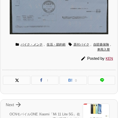


バイク・メンテ
,
生活・節約術
原付バイク
,
自賠責保険
,
車両入替

Posted by
KEN
B!
!
0

Next
OCNモバイルONE Xiaomi「Mi 11 Lite 5G」在