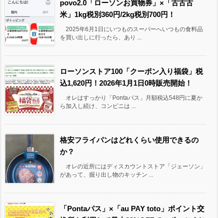
povo2.0「ローソンお買物券」×「古古古
米」1kg税別360円/2kg税別700円！
2025年6月1日にいつものスーパーへいつもの食料品
を買い出しに行ったら、あり ...
ローソンストア100「クーポン入り福袋」税
込1,620円！2026年1月1日0時販売開始！
オレはすっかり「Pontaパス」月額税込548円に夏か
ら加入し続け、コンビニは ...
格安フライパンはどれくらい使用できるの
か？
オレの近所にはディスカウントストア「ジェーソン」
があって、掘り出し物のキッチン ...
「Pontaパス」×「au PAY toto」ポイント交