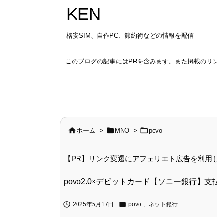
KEN
格安SIM、自作PC、節約術などの情報を配信
このブログの記事にはPRを含みます。また掲載のリ



ホーム
>
MNO
>
povo
【PR】リンク変遷にアフェリエト広告を利用
povo2.0×デビットカード【ソニー銀行】


2025年5月17日
povo
,
ネット銀行