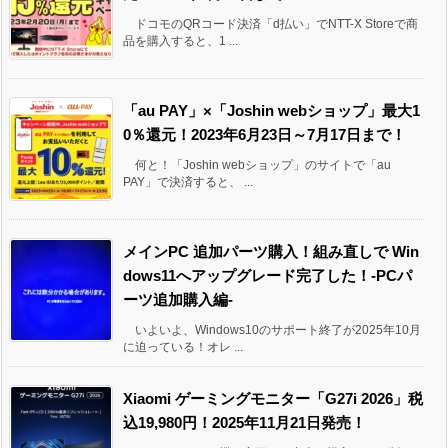
ドコモのQRコード決済「d払い」でNTT-X Storeで商
品を購入すると、1 ...
「au PAY」×「Joshin webショップ」最大1
0％還元！2023年6月23日～7月17日まで！
何と！「Joshin webショップ」のサイトで「au
PAY」で決済すると、 ...
メインPC 追加パーツ購入！組み直しで Win
dows11へアップグレード完了した！-PCパ
ーツ追加購入編-
いよいよ、Windows10のサポート終了が2025年10月
に迫っている！オレ ...
Xiaomi ゲーミングモニター「G27i 2026」税
込19,980円！2025年11月21日発売！