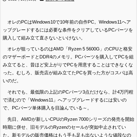
オレのPCはWindows10で10年前の自作PC。Windows11へア
ップグレードするには必要な条件をクリアしているPCパーツを
購入して組み立て直さないといけない。
オレが狙っているのはAMD「Ryzen 5 5600G」のCPUと格安
のマザーボードとDDR4のメモリ。PCパーツを購入してPCを組
み立てると、昔ほど安上がりでPCを用意することはできなくな
った。むしろ、販売店が組み立てたPCを買った方がコスパは高
いのだ。
それでも、最低限の上記のPCパーツ3点だけなら、計4万円程
で済むので「Windows11」へアップグレードするには安いの
で、PCパーツ単体購入を目論んでいる～。
先日、AMDが新しいCPUのRyzen 7000シリーズの発売を開始
時期に併せ、旧モデルのRyzenのセールが突如中止されてい
た。新モデルの販売価格はもう手も足も出ないような値段なの