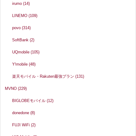
irumo
(14)
LINEMO
(109)
povo
(314)
SoftBank
(2)
UQmobile
(105)
Y!mobile
(48)
楽天モバイル・Rakuten最強プラン
(131)
MVNO
(229)
BIGLOBEモバイル
(12)
donedone
(8)
FUJI WiFi
(2)