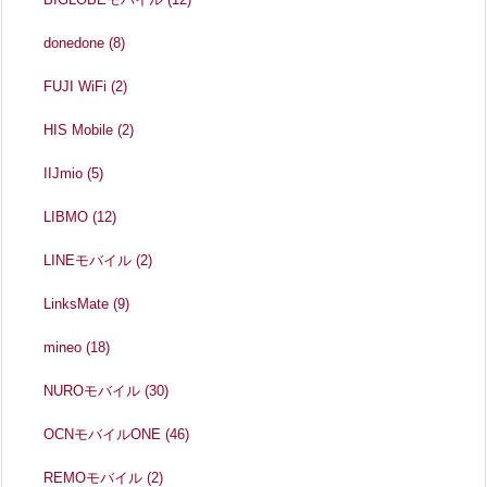
donedone
(8)
FUJI WiFi
(2)
HIS Mobile
(2)
IIJmio
(5)
LIBMO
(12)
LINEモバイル
(2)
LinksMate
(9)
mineo
(18)
NUROモバイル
(30)
OCNモバイルONE
(46)
REMOモバイル
(2)