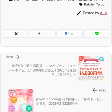

Rakuten Turbo

Posted by
KEN
B!
!
0

Next
LINEMO「新生活応援！スマホプラン フィー
バータイム」14,000円相当還元！2023年2月22
日～2月28日まで

Prev
povo2.0「povo謎～試験編～」「春のトッピン
グ祭り」2023年2月22日開始！