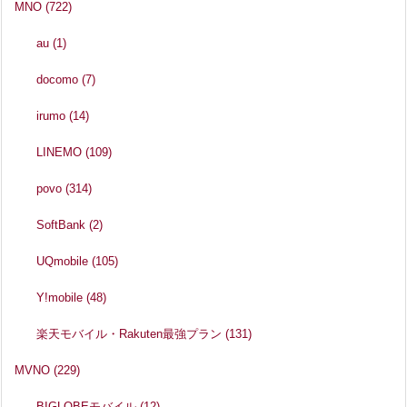
MNO
(722)
au
(1)
docomo
(7)
irumo
(14)
LINEMO
(109)
povo
(314)
SoftBank
(2)
UQmobile
(105)
Y!mobile
(48)
楽天モバイル・Rakuten最強プラン
(131)
MVNO
(229)
BIGLOBEモバイル
(12)