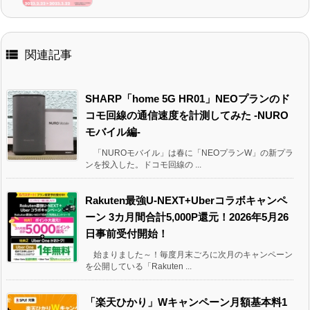

関連記事
SHARP「home 5G HR01」NEOプランのド
コモ回線の通信速度を計測してみた -NURO
モバイル編-
「NUROモバイル」は春に「NEOプランW」の新プラ
ンを投入した。ドコモ回線の ...
Rakuten最強U-NEXT+Uberコラボキャンペ
ーン 3カ月間合計5,000P還元！2026年5月26
日事前受付開始！
始まりました～！毎度月末ごろに次月のキャンペーン
を公開している「Rakuten ...
「楽天ひかり」Wキャンペーン月額基本料1