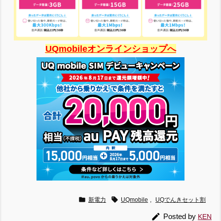
UQmobileオンラインショップへ


新電力
UQmobile
,
UQでんきセット割

Posted by
KEN