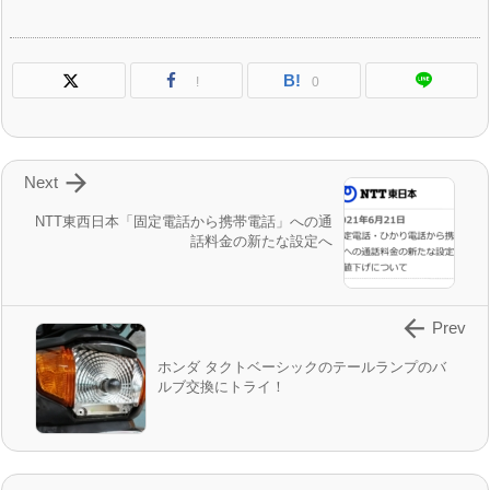
B!
!
0

Next
NTT東西日本「固定電話から携帯電話」への通
話料金の新たな設定へ

Prev
ホンダ タクトベーシックのテールランプのバ
ルブ交換にトライ！