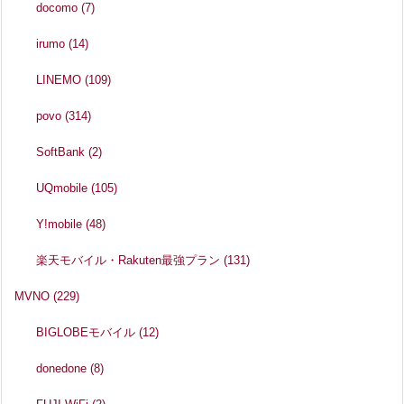
docomo
(7)
irumo
(14)
LINEMO
(109)
povo
(314)
SoftBank
(2)
UQmobile
(105)
Y!mobile
(48)
楽天モバイル・Rakuten最強プラン
(131)
MVNO
(229)
BIGLOBEモバイル
(12)
donedone
(8)