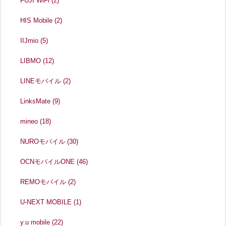
FUJI WiFi
(2)
HIS Mobile
(2)
IIJmio
(5)
LIBMO
(12)
LINEモバイル
(2)
LinksMate
(9)
mineo
(18)
NUROモバイル
(30)
OCNモバイルONE
(46)
REMOモバイル
(2)
U-NEXT MOBILE
(1)
y.u mobile
(22)