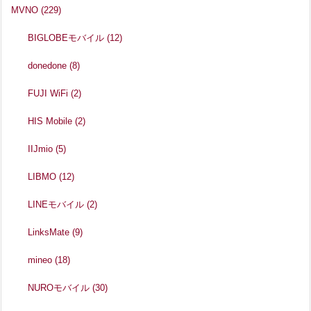
MVNO
(229)
BIGLOBEモバイル
(12)
donedone
(8)
FUJI WiFi
(2)
HIS Mobile
(2)
IIJmio
(5)
LIBMO
(12)
LINEモバイル
(2)
LinksMate
(9)
mineo
(18)
NUROモバイル
(30)