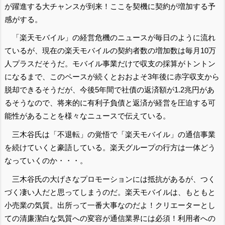
が躍進する大チャンスが到来！ここを契機に契約が増加する予
感がする。
「楽天モバイル」の経営危機のニュースが毎日のように流れ
ているが、現在の楽天モバイルの契約者数の増加数は毎月10万
人プラスだそうだ。モバイル事業だけで収支の採算がトントン
になるまで、このペースが続くとおおよそ3年後に赤字収支から
脱却できるそうだが、今後5年間で社債の返済額が1.2兆円があ
るそうなので、将来的に有利子負債と返済が経営を圧迫する可
能性があることを様々なニュースで伝えている。
三木谷氏は「不退転」の覚悟で「楽天モバイル」の通信事業
を続けていくと豪語している。楽天グループの行方は一体どう
なっていくのか・・・。
三木谷氏の大げさなプロモーションには抵抗があるが、つく
づく凄い人だと思ってしまうのだ。楽天モバイルは、もともと
小売業の気質。出所って一番大事なのだよ！クリエーターとし
ての清廉潔白な気質への変容が通信業界には必須！利用者への