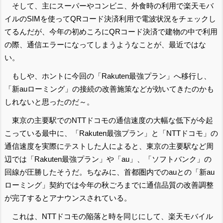
そして、主にスーパーやコンビニ、外食時の利用で楽天モバ
イルのSIMを使ってQRコード決済利用で電波状況をチェックし
てるんだが、今年の初めころにQRコード決済で建物の中で利用
の際、通信エラーになってしまうようなことが、最近ではな
い。
もしや、ホントに今回の「Rakuten最強プラン」へ移行し、
「新auローミング」の接続の改善施策などが効いてきたのかも
しれないと思ったのだ～。
東京の主要駅でのNTTドコモの通信速度の大幅な低下が今起
こっている最中に、「Rakuten最強プラン」と「NTTドコモ」の
通信速度を実際にテストした人によると、東京の主要駅など周
辺では「Rakuten最強プラン」や「au」、「ソフトバンク」の
回線が圧勝したそうだ。ちなみに、首都圏内でのauとの「新au
ローミング」契約では今年の秋ごろまでに通信品質の改善調整
が完了するとアナウンスされている。
これは、NTTドコモの陥落と時を同じにして、楽天モバイル