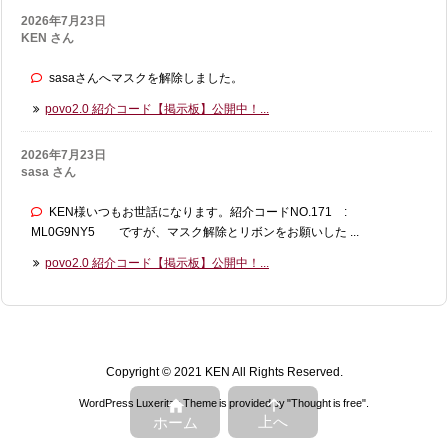
2026年7月23日
KEN さん
sasaさんへマスクを解除しました。
povo2.0 紹介コード【掲示板】公開中！...
2026年7月23日
sasa さん
KEN様いつもお世話になります。紹介コードNO.171 :
ML0G9NY5 ですが、マスク解除とリボンをお願いした ...
povo2.0 紹介コード【掲示板】公開中！...
Copyright ©
2021
KEN
All Rights Reserved.


WordPress Luxeritas Theme is provided by "
Thought is free
".
上へ
ホーム