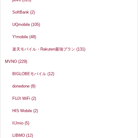
SoftBank
(2)
UQmobile
(105)
Y!mobile
(48)
楽天モバイル・Rakuten最強プラン
(131)
MVNO
(229)
BIGLOBEモバイル
(12)
donedone
(8)
FUJI WiFi
(2)
HIS Mobile
(2)
IIJmio
(5)
LIBMO
(12)