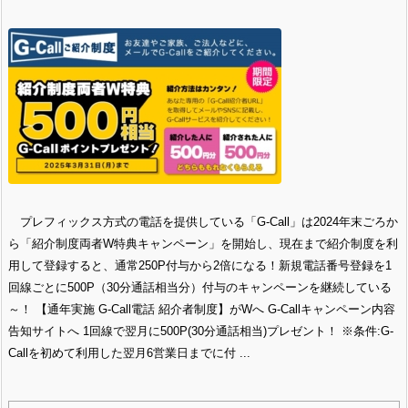
プレフィックス方式の電話を提供している「G-Call」は2024年末ごろか
ら「紹介制度両者W特典キャンペーン」を開始し、現在まで紹介制度を利
用して登録すると、通常250P付与から2倍になる！新規電話番号登録を1
回線ごとに500P（30分通話相当分）付与のキャンペーンを継続している
～！ 【通年実施 G-Call電話 紹介者制度】がWへ G-Callキャンペーン内容
告知サイトへ 1回線で翌月に500P(30分通話相当)プレゼント！ ※条件:G-
Callを初めて利用した翌月6営業日までに付 ...