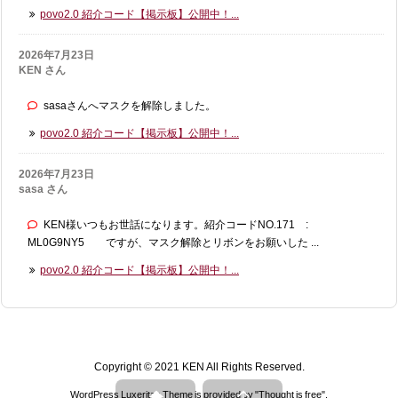
povo2.0 紹介コード【掲示板】公開中！...
2026年7月23日
KEN さん
sasaさんへマスクを解除しました。
povo2.0 紹介コード【掲示板】公開中！...
2026年7月23日
sasa さん
KEN様いつもお世話になります。紹介コードNO.171 :
ML0G9NY5 ですが、マスク解除とリボンをお願いした ...
povo2.0 紹介コード【掲示板】公開中！...
Copyright ©
2021
KEN
All Rights Reserved.


WordPress Luxeritas Theme is provided by "
Thought is free
".