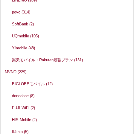
LINEMO
(109)
povo
(314)
SoftBank
(2)
UQmobile
(105)
Y!mobile
(48)
楽天モバイル・Rakuten最強プラン
(131)
MVNO
(229)
BIGLOBEモバイル
(12)
donedone
(8)
FUJI WiFi
(2)
HIS Mobile
(2)
IIJmio
(5)