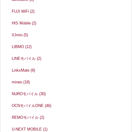
FUJI WiFi
(2)
HIS Mobile
(2)
IIJmio
(5)
LIBMO
(12)
LINEモバイル
(2)
LinksMate
(9)
mineo
(18)
NUROモバイル
(30)
OCNモバイルONE
(46)
REMOモバイル
(2)
U-NEXT MOBILE
(1)