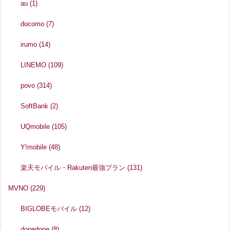
au
(1)
docomo
(7)
irumo
(14)
LINEMO
(109)
povo
(314)
SoftBank
(2)
UQmobile
(105)
Y!mobile
(48)
楽天モバイル・Rakuten最強プラン
(131)
MVNO
(229)
BIGLOBEモバイル
(12)
donedone
(8)