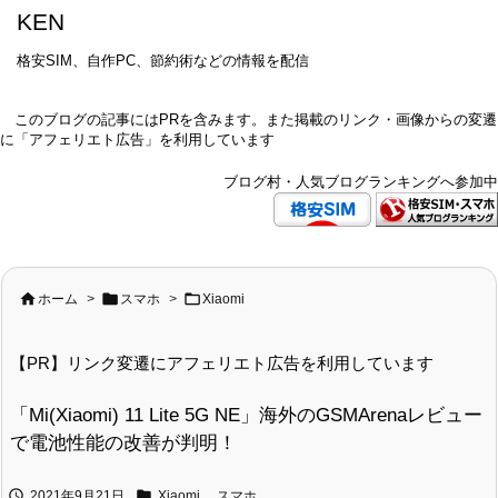
KEN
格安SIM、自作PC、節約術などの情報を配信
このブログの記事にはPRを含みます。また掲載のリンク・画像からの変遷
に「アフェリエト広告」を利用しています
ブログ村・人気ブログランキングへ参加中



ホーム
>
スマホ
>
Xiaomi
【PR】リンク変遷にアフェリエト広告を利用しています
「Mi(Xiaomi) 11 Lite 5G NE」海外のGSMArenaレビュー
で電池性能の改善が判明！


2021年9月21日
Xiaomi
,
スマホ