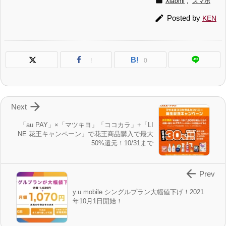

Xiaomi
,
スマホ

Posted by
KEN
B!
!
0

Next
「au PAY」×「マツキヨ」「ココカラ」+「LI
NE 花王キャンペーン」で花王商品購入で最大
50%還元！10/31まで

Prev
y.u mobile シングルプラン大幅値下げ！2021
年10月1日開始！