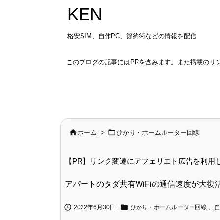
KEN
格安SIM、自作PC、節約術などの情報を配信
このブログの記事にはPRを含みます。また掲載のリ


ホーム
>
ひかり・ホームルーター回線
【PR】リンク変遷にアフェリエト広告を利用
アパートのタダ共有WiFiの通信速度が大


2022年6月30日
ひかり・ホームルーター回線
,
自