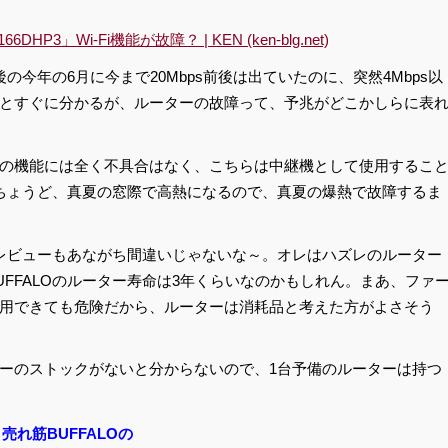
DHP3」Wi-Fi機能が故障？ | KEN (ken-blg.net)
今年の6月に今まで20Mbps前後は出ていたのに、突然4Mbps以
とすぐに分かるが、ルーターの故障って、予兆がどこかしらに表
の機能には全く不具合はなく、こちらは中継機として使用するこ
ちょうど、真夏の窓際で高熱になるので、真夏の爆熱で故障するま
評レビューもあながち間違いじゃないな～。オレはハズレのルーター
FFALOのルーター寿命は3年くらいなのかもしれん。まあ、ファ
用できても危険だから、ルーターは消耗品と考えた方がよさそう
ーのストックがないと分からないので、1台予備のルーターは持つ
売れ筋BUFFALOの