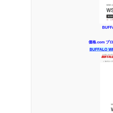
BUF
価格.com 
BUFFALO 